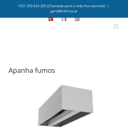
+351 253 624 265 (Chamada para a rede fixa nacional)
|
geral@refrivia.pt
Apanha fumos