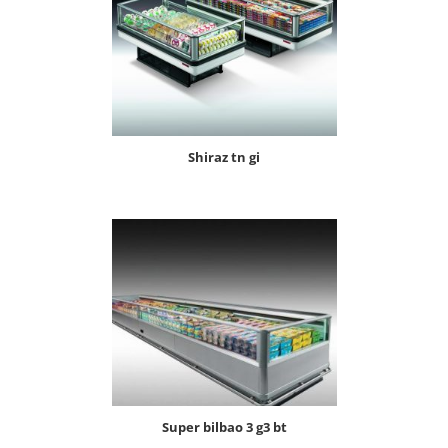
shiraz tn gi
super bilbao 3 g3 bt