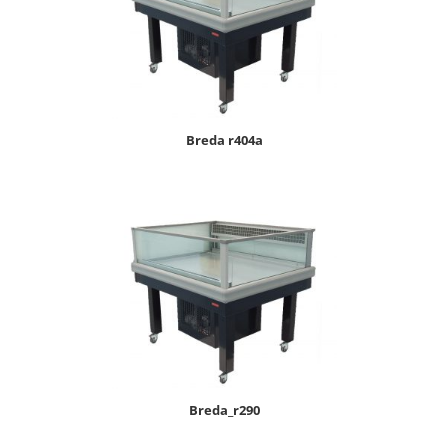
breda r404a
breda_r290