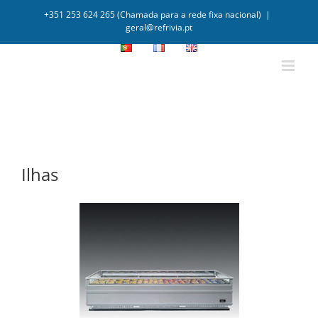
+351 253 624 265 (Chamada para a rede fixa nacional)
|
geral@refrivia.pt
Ilhas