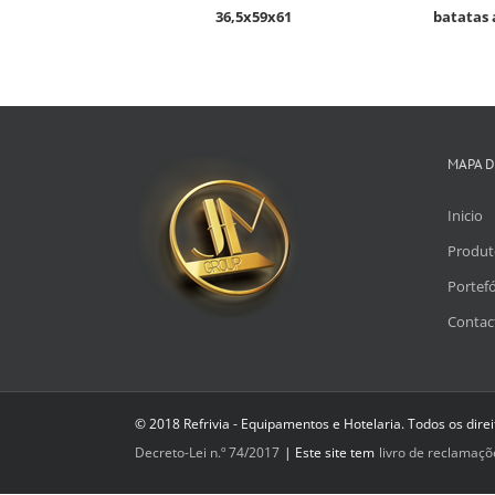
36,5x59x61
batatas 
MAPA D
Inicio
Produt
Portefó
Contac
© 2018 Refrivia - Equipamentos e Hotelaria. Todos os dire
Decreto-Lei n.º 74/2017
| Este site tem
livro de reclamaçõ