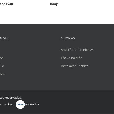
abe t740
lamp
O SITE
SERVIÇOS
Assistência Técnica 24
os
Chave na Mão
lio
Instalação Técnica
tos
itos reservados.
es
online.