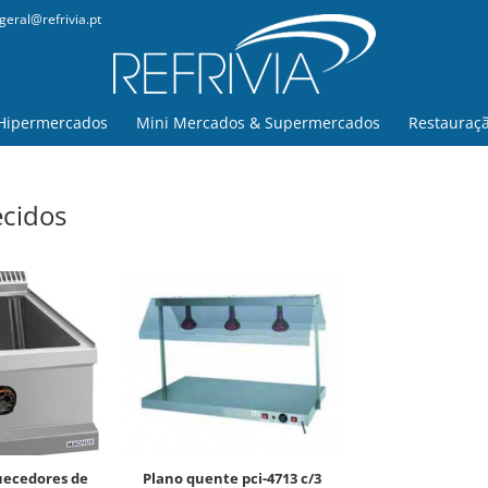
geral@refrivia.pt
Hipermercados
Mini Mercados & Supermercados
Restauraç
ecidos
plano quente pci-4713 c/3