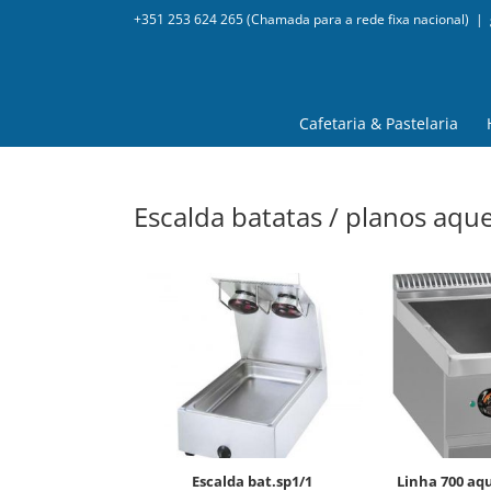
+351 253 624 265 (Chamada para a rede fixa nacional)
|
Cafetaria & Pastelaria
Escalda batatas / planos aqu
escalda bat.sp1/1
linha 700 aquecedores de