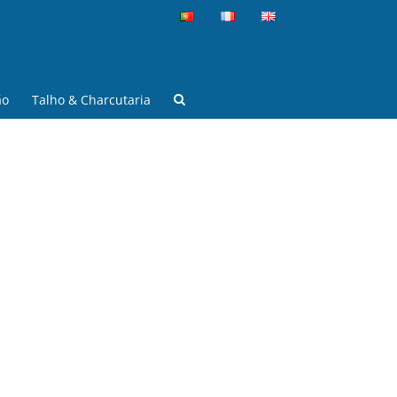
ão
Talho & Charcutaria