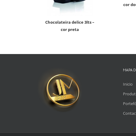
cor d
chocolateira delice 3lts –
cor preta
MAPA D
Inicio
Produt
Portefó
Contac