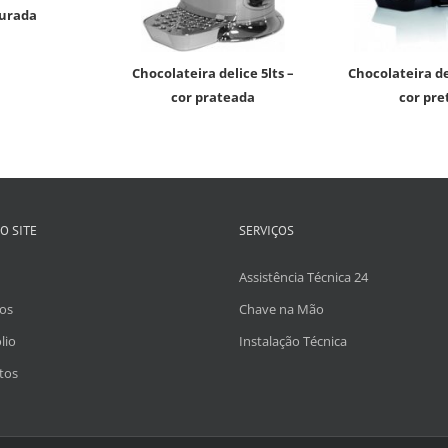
ourada
chocolateira delice 5lts –
chocolateira delice 5lts –
cor prateada
cor pre
O SITE
SERVIÇOS
Assistência Técnica 24
os
Chave na Mão
lio
Instalação Técnica
tos