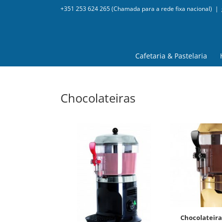
+351 253 624 265 (Chamada para a rede fixa nacional)
|
Cafetaria & Pastelaria
Chocolateiras
chocolateira delice 5lts –