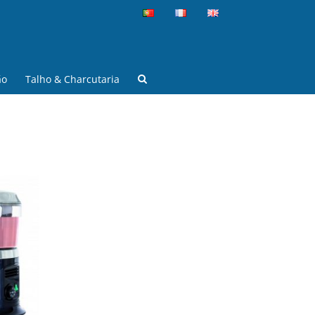
ão
Talho & Charcutaria