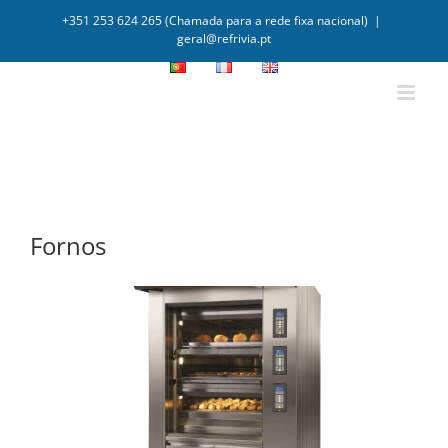
+351 253 624 265 (Chamada para a rede fixa nacional)
|
geral@refrivia.pt
Fornos