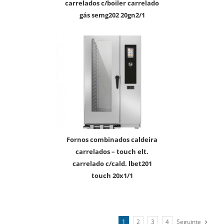
carrelados c/boiler carrelado
gás semg202 20gn2/1
fornos combinados caldeira
carrelados – touch elt.
carrelado c/cald. lbet201
touch 20x1/1
1
2
3
4
Seguinte