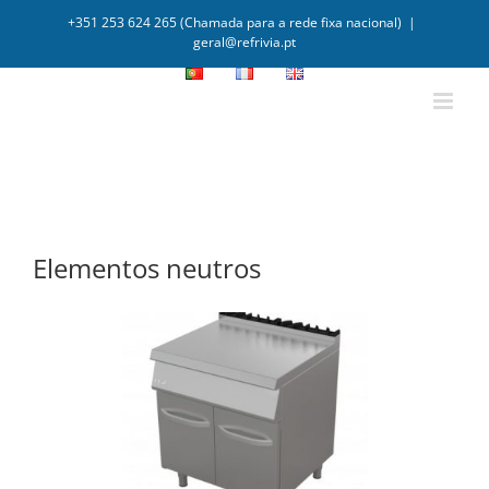
+351 253 624 265 (Chamada para a rede fixa nacional)
|
geral@refrivia.pt
Elementos neutros