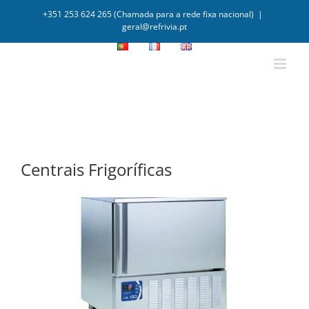
+351 253 624 265 (Chamada para a rede fixa nacional)
|
geral@refrivia.pt
Centrais Frigoríficas