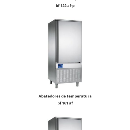
bf 122 af-p
abatedores de temperatura
bf 161 af