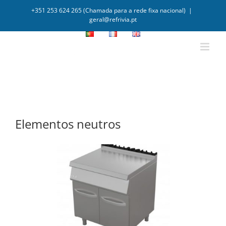
+351 253 624 265 (Chamada para a rede fixa nacional)
|
geral@refrivia.pt
Elementos neutros