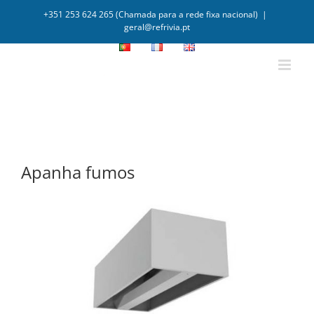
+351 253 624 265 (Chamada para a rede fixa nacional)
|
geral@refrivia.pt
Apanha fumos