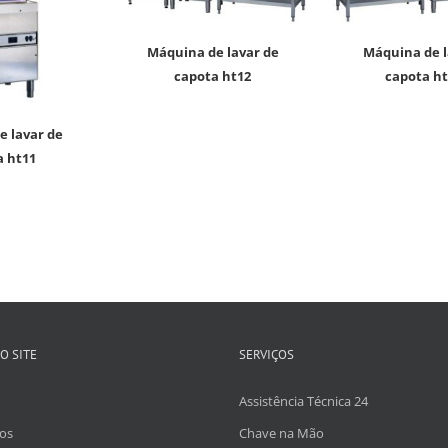
máquina de lavar de
máquina de lavar de
capota ht12
capota ht
a ht11
O SITE
SERVIÇOS
Assistência Técnica 24
os
Chave na Mão