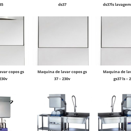
35
ds37
ds37ls lavagem
maquina de lavar copos gs
maquina de lavar copos
 230v
37 – 230v
gs37 ls – 