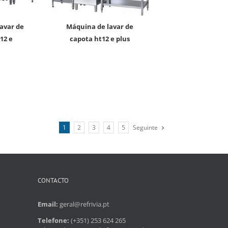
máquina de lavar de
12 e
capota ht12 e plus
1
2
3
4
5
Seguinte
CONTACTO
Email:
geral@refrivia.pt
Telefone:
(+351) 253 624 265