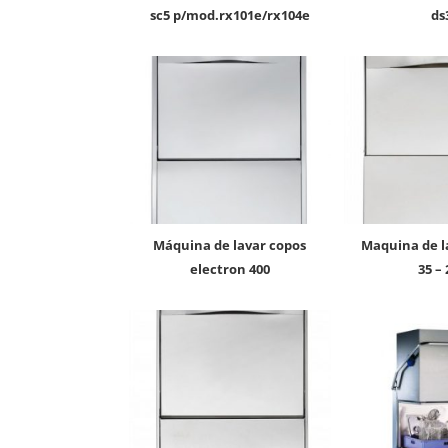
sc5 p/mod.rx101e/rx104e
ds
máquina de lavar copos
maquina de lavar copos gs
electron 400
35 –