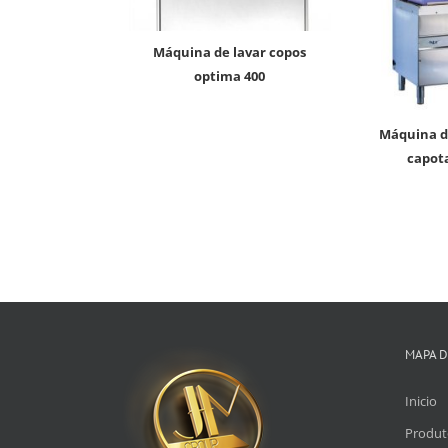
máquina de lavar copos
optima 400
máquina de lavar de
capot
MAPA D
Inicio
Produt