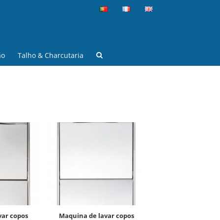
ão
Talho & Charcutaria
maquina de lavar copos