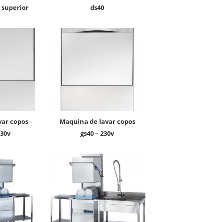
 superior
ds40
maquina de lavar copos
230v
gs40 – 230v