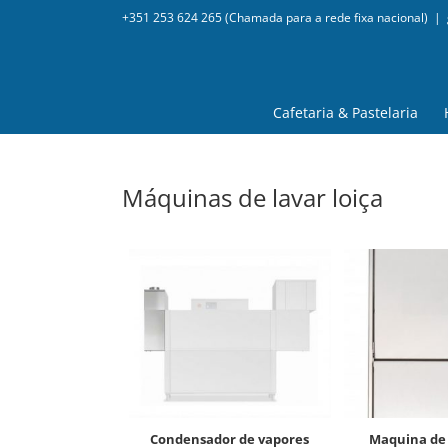
+351 253 624 265 (Chamada para a rede fixa nacional)
|
Cafetaria & Pastelaria
Máquinas de lavar loiça
condensador de vapores
maquina de lavar copos