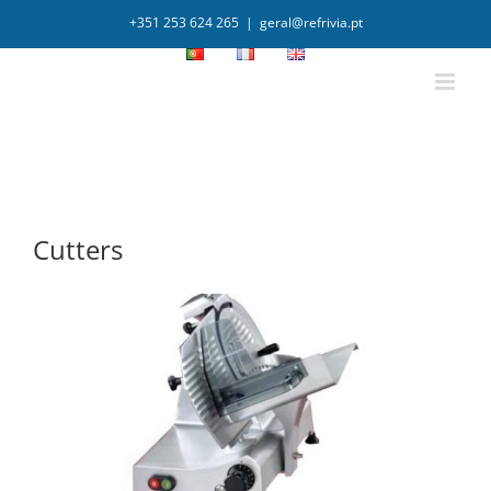
+351 253 624 265
|
geral@refrivia.pt
Cutters