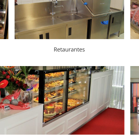
Talhos
Retaurantes
Quiosques