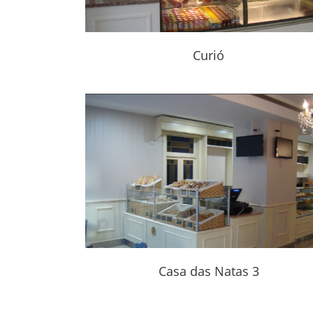
Curió
 3
Casa das Natas 3