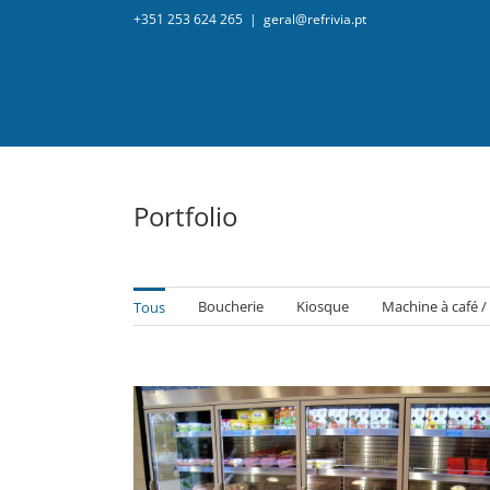
+351 253 624 265
|
geral@refrivia.pt
Portfolio
Boucherie
Kiosque
Machine à café /
Tous