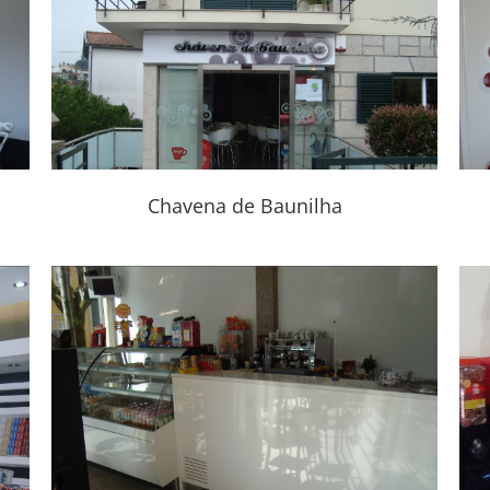
Cafetaria Água na Boca – V. Minho
Chavena de Baunilha
Aroma Popular