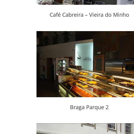
Café Cabreira – Vieira do Minho
 2
Casa das Natas 2
Braga Parque 2